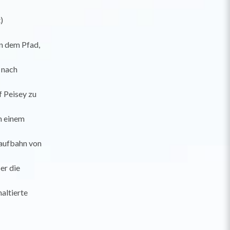
)
en dem Pfad,
 nach
f Peisey zu
m einem
laufbahn von
er die
altierte