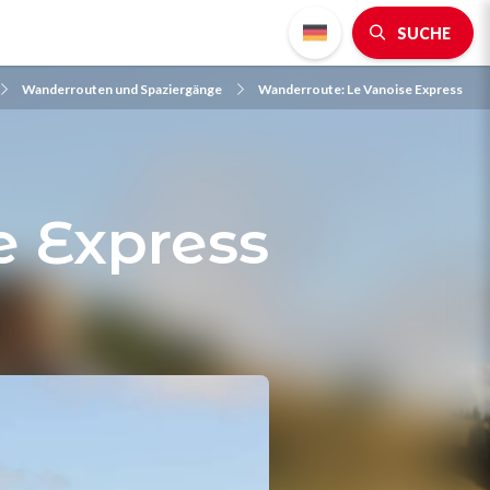
SUCHE
Wanderrouten und Spaziergänge
Wanderroute: Le Vanoise Express
e Express