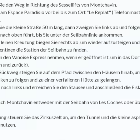
ie den Weg in Richtung des Sessellifts von Montchavin.
am Espace Paradisio vorbei bis zum Ort "Le Replat" (Telefonmast
.
e die kleine Straße 50 m lang, dann zweigen Sie links ab und folg
nach oben führt, bis Sie unter der Seilbahnlinie ankommen.
kleinen Kreuzung biegen Sie rechts ab, um wieder aufzusteigen und
entinen die Station der Seilbahn zu finden.
n den Vanoise Express nehmen, wenn er geöffnet ist, um in das Dor
n und zurück).
Rückweg steigen Sie auf dem Pfad zwischen den Häusern hinab, u
en zu folgen und zu einer verfallenen Hütte zu gelangen.
 nach links und erreichen Sie den Stausee und anschließend die Eis
ach Montchavin entweder mit der Seilbahn von Les Coches oder üb
g steuern Sie das Zirkuszelt an, um den Tunnel und die kleine asph
enutzen.