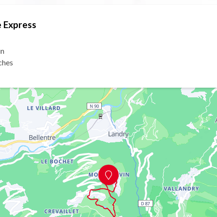
 Express
in
ches