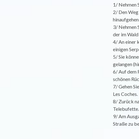
1/ Nehmen S
2/ Den Weg 
hinaufgehen
3/ Nehmen Si
der im Wald 
4/ An einer 
einigen Serp
5/ Sie könne
gelangen (hi
6/ Auf dem 
schönen Rück
7/ Gehen Sie
Les Coches.
8/ Zurück n
Telebufette.
9/ Am Ausgan
Straße zu b