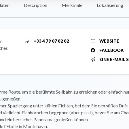
daten
Description
Merkmale
Lokalisierung
in
+33 4 79 07 82 82
WEBSITE
ches
FACEBOOK
EINE E-MAIL 
me Route, um die berühmte Seilbahn zu erreichen oder einfach nur
 genießen.
mer Spaziergang unter kühlen Fichten, bei dem Sie den süßen Duft
 vielleicht Eichhörnchen begegnen (aber pssst), bevor Sie am Ch
d ein herrliches Panorama genießen können.
de l'Etoile in Montchavin.