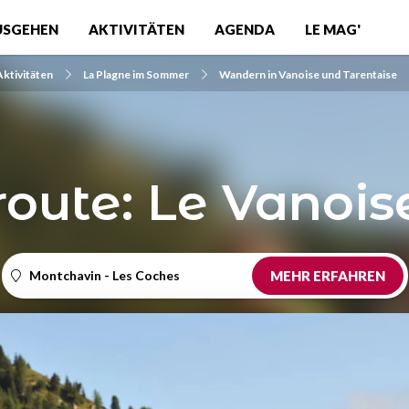
USGEHEN
AKTIVITÄTEN
AGENDA
LE MAG'
Aktivitäten
La Plagne im Sommer
Wandern in Vanoise und Tarentaise
ute: Le Vanois
Montchavin - Les Coches
MEHR ERFAHREN