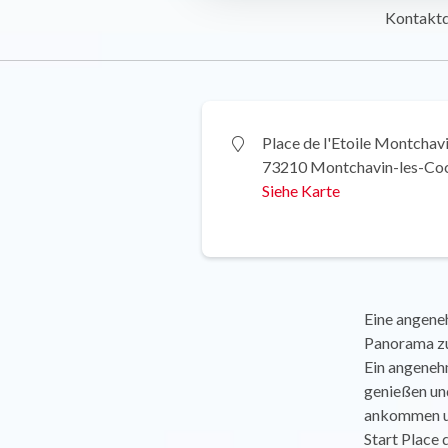
Kontakt
Place de l'Etoile Montchav
73210 Montchavin-les-Co
Siehe Karte
Eine angeneh
Panorama zu
Ein angeneh
genießen und
ankommen un
Start Place 