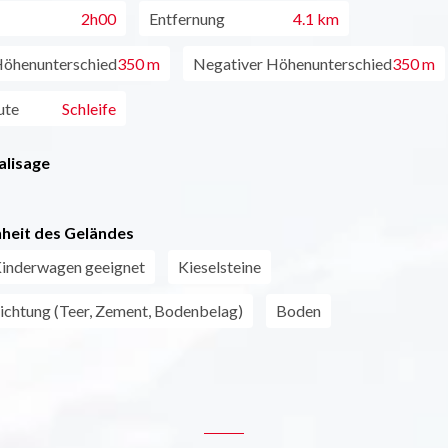
2h00
Entfernung
4.1 km
Höhenunterschied
350 m
Negativer Höhenunterschied
350 m
ute
Schleife
alisage
heit des Geländes
Kinderwagen geeignet
Kieselsteine
chtung (Teer, Zement, Bodenbelag)
Boden