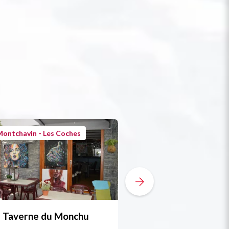
ontchavin - Les Coches
Montchavin - Les Co
e Taverne du Monchu
Oregano