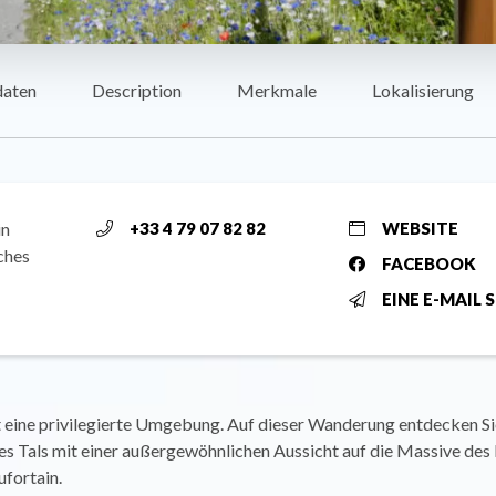
daten
Description
Merkmale
Lokalisierung
in
+33 4 79 07 82 82
WEBSITE
ches
FACEBOOK
EINE E-MAIL 
t eine privilegierte Umgebung. Auf dieser Wanderung entdecken Si
es Tals mit einer außergewöhnlichen Aussicht auf die Massive de
fortain.