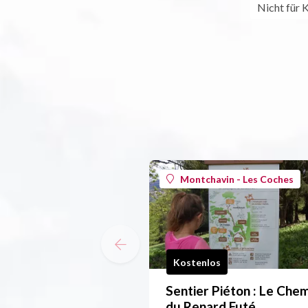
Nicht für 
Montchavin - Les Coches
Kostenlos
Sentier Piéton : Le Che
du Renard Futé