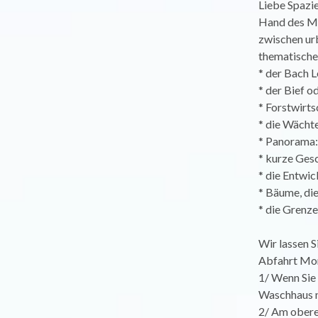
Liebe Spazi
Hand des Me
zwischen ur
thematische 
* der Bach 
* der Bief 
* Forstwirts
* die Wächt
* Panorama:
* kurze Ges
* die Entwic
* Bäume, di
* die Grenz
Wir lassen Si
Abfahrt Mo
1/ Wenn Sie 
Waschhaus n
2/ Am oberen