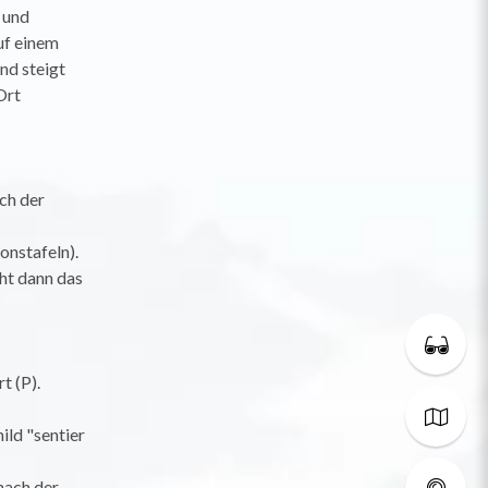
 und
uf einem
nd steigt
Ort
ch der
onstafeln).
cht dann das
t (P).
ild "sentier
nach der