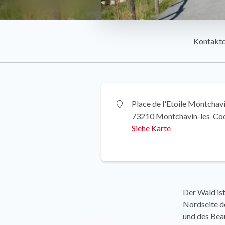
Kontakt
Place de l'Etoile Montchav
73210 Montchavin-les-Co
Siehe Karte
Der Wald is
Nordseite d
und des Beau