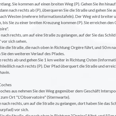
lang. Sie kommen auf einen breiten Weg (P). Gehen Sie ihn hinauf
dann nach rechts ab (P), überqueren Sie die Straße und gehen Sie a
ach Westen (mehrere Informationstafeln). Der Weg wird breiter u
n, bis Sie zu einer breiten Kreuzung kommen (P). Sie erreichen den 
ire".
 nach rechts, um auf eine Straße zu gelangen, auf der Sie das Schild
vor sich sehen.
ie die Straße, die nach oben in Richtung Orgère führt, und 50 m na
Sie den weiteren Verlauf des Pfades.
e rechts ab und gehen Sie 1 km weiter in Richtung Osten (Informati
hließlich nach rechts (P). Der Pfad überquert die Straße und errei
avin.
 Coches
Coches aus nehmen Sie den Weg gegenüber dem Geschäft Interspor
zum Ort "L'Observatoire" (Sternwarte).
e nach rechts, um auf die Straße zu gelangen, dort haben Sie das Sch
urpfad) vor sich.
ie die Straße, die nach oben in Richtung "Orgère" führt, und 50 m 