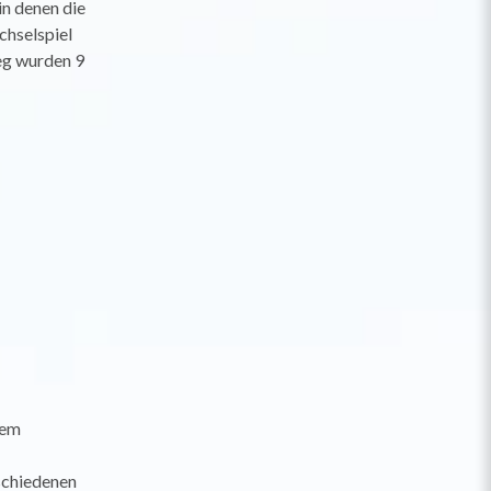
n denen die
chselspiel
eg wurden 9
dem
schiedenen