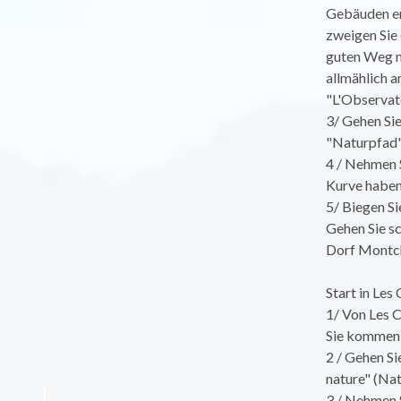
Gebäuden ent
zweigen Sie 
guten Weg n
allmählich a
"L'Observato
3/ Gehen Sie
"Naturpfad" 
4 / Nehmen S
Kurve haben 
5/ Biegen Si
Gehen Sie sc
Dorf Montch
Start in Les
1/ Von Les 
Sie kommen 
2 / Gehen Si
nature" (Nat
3 / Nehmen S