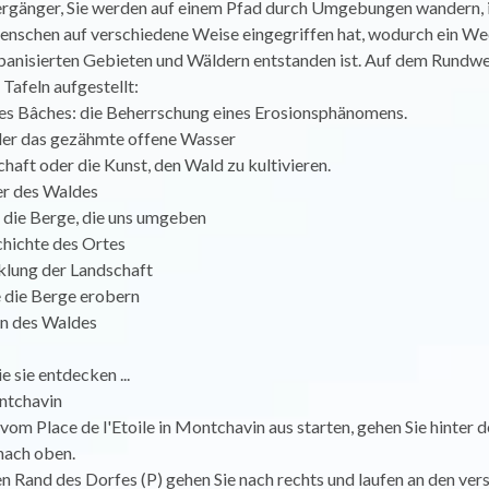
ergänger, Sie werden auf einem Pfad durch Umgebungen wandern, i
nschen auf verschiedene Weise eingegriffen hat, wodurch ein We
banisierten Gebieten und Wäldern entstanden ist. Auf dem Rundw
Tafeln aufgestellt:
Les Bâches: die Beherrschung eines Erosionsphänomens.
oder das gezähmte offene Wasser
chaft oder die Kunst, den Wald zu kultivieren.
er des Waldes
 die Berge, die uns umgeben
chichte des Ortes
klung der Landschaft
e die Berge erobern
en des Waldes
e sie entdecken ...
ntchavin
vom Place de l'Etoile in Montchavin aus starten, gehen Sie hinter 
ach oben.
 Rand des Dorfes (P) gehen Sie nach rechts und laufen an den ver