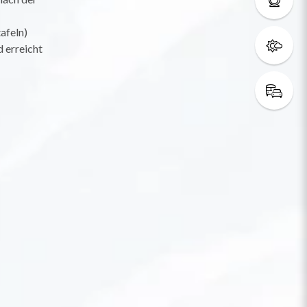
afeln)
d erreicht