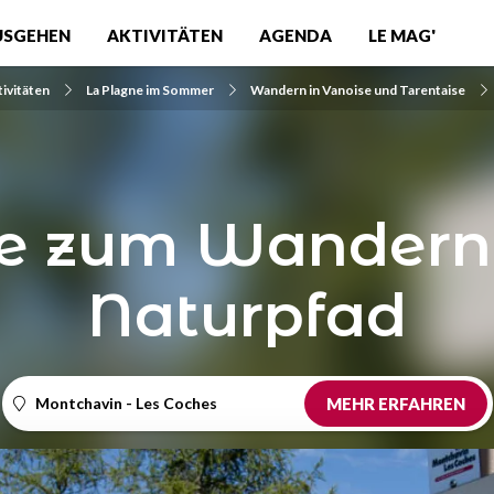
USGEHEN
AKTIVITÄTEN
AGENDA
LE MAG'
tivitäten
La Plagne im Sommer
Wandern in Vanoise und Tarentaise
e zum Wandern 
Naturpfad
Montchavin - Les Coches
MEHR ERFAHREN