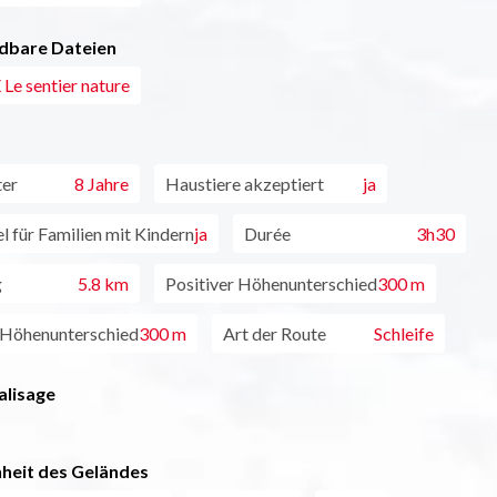
dbare Dateien
Le sentier nature
ter
8 Jahre
Haustiere akzeptiert
ja
l für Familien mit Kindern
ja
Durée
3h30
g
5.8 km
Positiver Höhenunterschied
300 m
 Höhenunterschied
300 m
Art der Route
Schleife
alisage
heit des Geländes