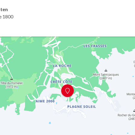
äten
e 1800