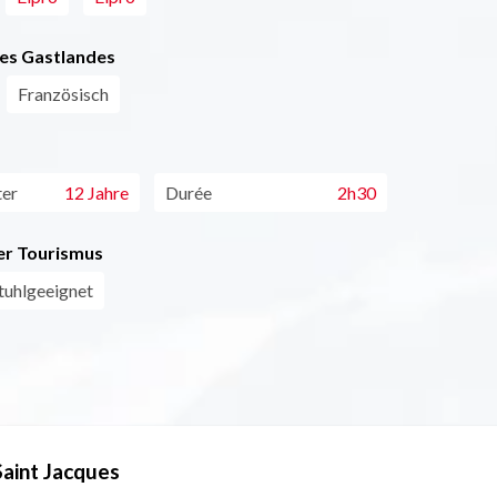
es Gastlandes
Französisch
ter
12 Jahre
Durée
2h30
r Tourismus
stuhlgeeignet
aint Jacques