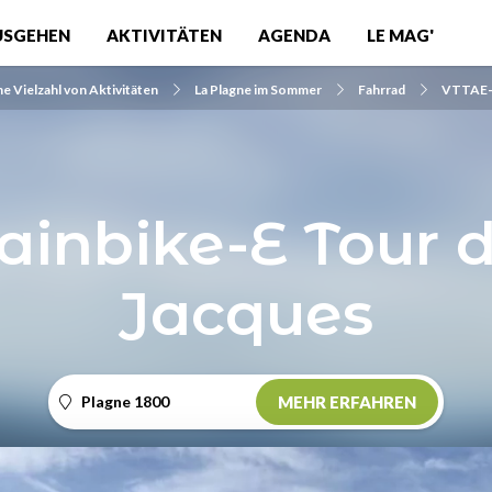
USGEHEN
AKTIVITÄTEN
AGENDA
LE MAG'
e Vielzahl von Aktivitäten
La Plagne im Sommer
Fahrrad
VTTAE-
inbike-E Tour d
Jacques
Plagne 1800
MEHR ERFAHREN