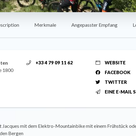
scription
Merkmale
Angepasster Empfang
L
äten
+33 4 79 09 11 62
WEBSITE
e 1800
FACEBOOK
TWITTER
EINE E-MAIL 
nt Jacques mit dem Elektro-Mountainbike mit einem Frühstück od
 den Bergen