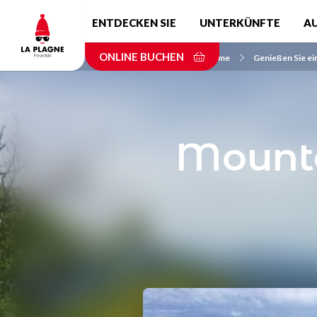
Skip
ENTDECKEN SIE
UNTERKÜNFTE
A
to
main
ONLINE BUCHEN
content
Home
Genießen Sie ein
Mounta