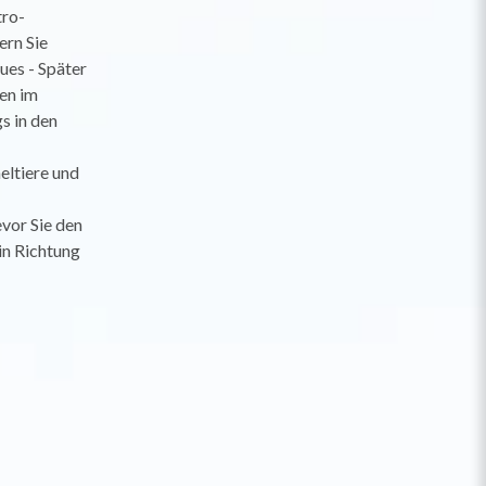
tro-
ern Sie
ues - Später
ten im
s in den
ltiere und
vor Sie den
in Richtung