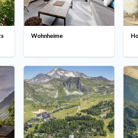
ts
Wohnheime
Ho