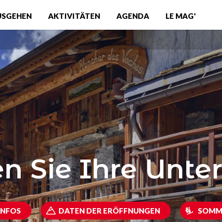
USGEHEN
AKTIVITÄTEN
AGENDA
LE MAG'
n Sie Ihre Unte
INFOS
DATEN DER ERÖFFNUNGEN
SOMM