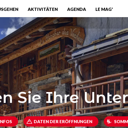
USGEHEN
AKTIVITÄTEN
AGENDA
LE MAG'
n Sie Ihre Unte
INFOS
DATEN DER ERÖFFNUNGEN
SOMM