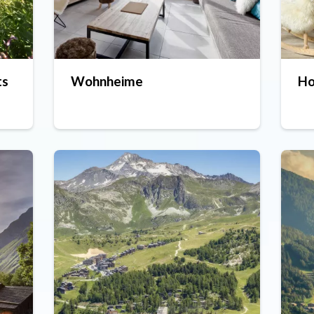
ts
Wohnheime
Ho