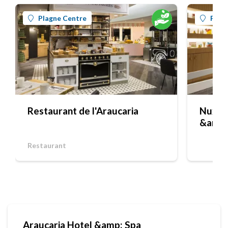
Plagne Centre
Plag
Restaurant de l'Araucaria
Nuxe S
&amp;
Restaurant
Araucaria Hotel &amp; Spa