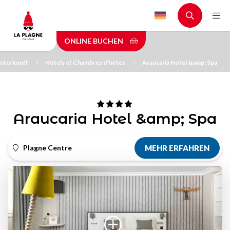
Skip
to
main
ONLINE BUCHEN
content
Unterkunft
Hôtels et Chambres d'hôtes
Araucaria Hotel &amp; Spa
Araucaria Hotel &amp; Spa
Plagne Centre
MEHR ERFAHREN