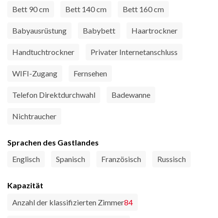
Bett 90 cm
Bett 140 cm
Bett 160 cm
Babyausrüstung
Babybett
Haartrockner
Handtuchtrockner
Privater Internetanschluss
WIFI-Zugang
Fernsehen
Telefon Direktdurchwahl
Badewanne
Nichtraucher
Sprachen des Gastlandes
Englisch
Spanisch
Französisch
Russisch
Kapazität
Anzahl der klassifizierten Zimmer
84