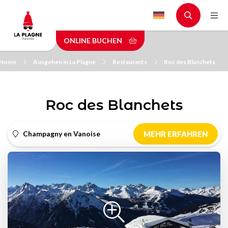
Skip
to
main
ONLINE BUCHEN
content
Home
Ausgehen in La Plagne
Restaurants
Roc des Blanchets
Roc des Blanchets
Champagny en Vanoise
MEHR ERFAHREN