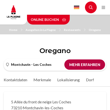
Skip
to
main
ONLINE BUCHEN
content
Home
Ausgehen in La Plagne
Restaurants
Oregano
Oregano
Montchavin - Les Coches
MEHR ERFAHREN
Kontaktdaten
Merkmale
Lokalisierung
Dorf
5 Allée du front de neige Les Coches
73210 Montchavin-les-Coches