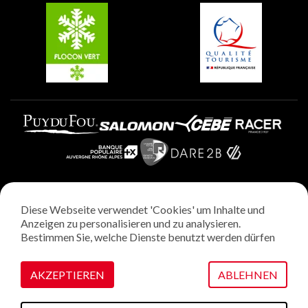
Plagne Villages
Plagne Aime 2000
Diese Webseite verwendet 'Cookies' um Inhalte und
Rechtliche Hinweise
Anzeigen zu personalisieren und zu analysieren.
Datenschutzrichtlinie
Bestimmen Sie, welche Dienste benutzt werden dürfen
Regie: StudioJuillet
Verwaltung von Cookies
AKZEPTIEREN
ABLEHNEN