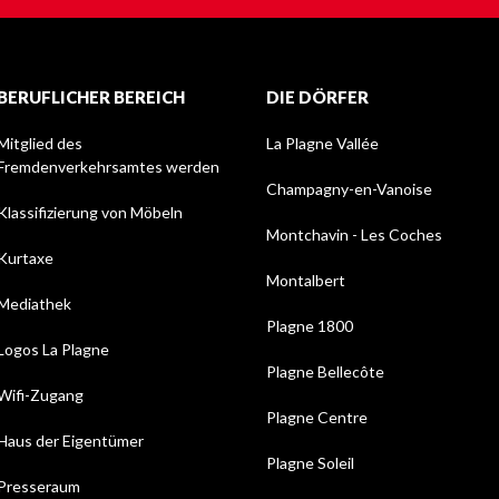
BERUFLICHER BEREICH
DIE DÖRFER
Mitglied des
La Plagne Vallée
Fremdenverkehrsamtes werden
Champagny-en-Vanoise
Klassifizierung von Möbeln
Montchavin - Les Coches
Kurtaxe
Montalbert
Mediathek
Plagne 1800
Logos La Plagne
Plagne Bellecôte
Wifi-Zugang
Plagne Centre
Haus der Eigentümer
Plagne Soleil
Presseraum