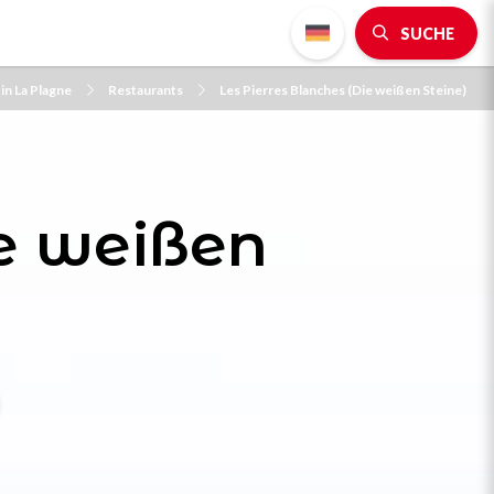
SUCHE
in La Plagne
Restaurants
Les Pierres Blanches (Die weißen Steine)
ie weißen