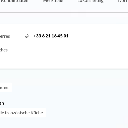
Kontaktdaten
Merkmale
Lokalisierung
Dorf
ierres
+33 6 21 16 45 01
ches
urant
en
lle französische Küche