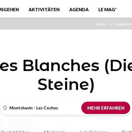
USGEHEN
AKTIVITÄTEN
AGENDA
LE MAG'
Home
Ausgehen 
res Blanches (D
Steine)
Montchavin - Les Coches
MEHR ERFAHREN