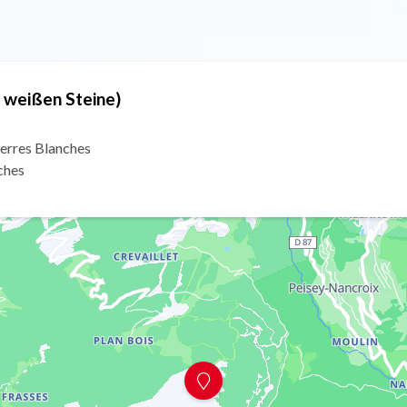
e weißen Steine)
ierres Blanches
ches