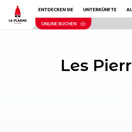
Skip
ENTDECKEN SIE
UNTERKÜNFTE
A
to
main
ONLINE BUCHEN
content
Les Pier