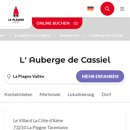
Skip
to
main
ONLINE BUCHEN
content
me
Ausgehen in La Plagne
Restaurants
L' Auberge de Cassiel
L' Auberge de Cassiel
La Plagne Vallée
MEHR ERFAHREN
Kontaktdaten
Merkmale
Lokalisierung
Dorf
Le Villard La Côte d'Aime
73210 La Plagne Tarentaise