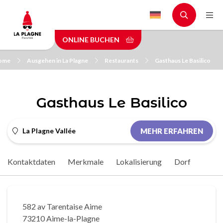
Skip
to
main
ONLINE BUCHEN
content
ome
Ausgehen in La Plagne
Restaurants
Gasthaus Le Basilico
Gasthaus Le Basilico
La Plagne Vallée
MEHR ERFAHREN
Kontaktdaten
Merkmale
Lokalisierung
Dorf
582 av Tarentaise Aime
73210 Aime-la-Plagne