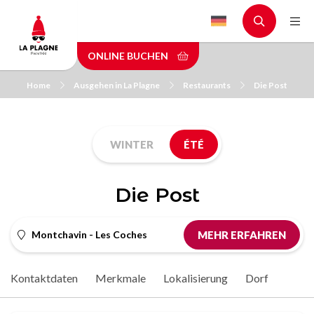
Skip
to
main
ONLINE BUCHEN
content
Home
Ausgehen in La Plagne
Restaurants
Die Post
WINTER
ÉTÉ
Die Post
Montchavin - Les Coches
MEHR ERFAHREN
Kontaktdaten
Merkmale
Lokalisierung
Dorf