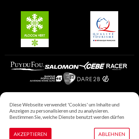
Gruppen und Seminare
Belle Plagne
Plagne Villages
Plagne Aime 2000
Diese Webseite verwendet 'Cookies' um Inhalte und
Rechtliche Hinweise
Anzeigen zu personalisieren und zu analysieren.
Datenschutzrichtlinie
Bestimmen Sie, welche Dienste benutzt werden dürfen
Regie: StudioJuillet
Verwaltung von Cookies
AKZEPTIEREN
ABLEHNEN