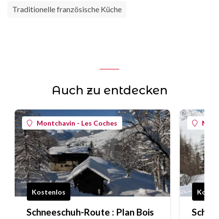
Traditionelle französische Küche
Auch zu entdecken
Montchavin - Les Coches
Mont
Kostenlos
Koste
Schneeschuh-Route : Plan Bois
Schne