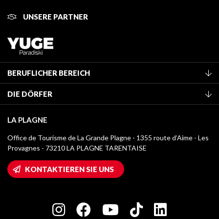
UNSERE PARTNER
BERUFLICHER BEREICH
Mitglied des Fremdenverkehrsamtes werden
DIE DÖRFER
Klassifizierung von Möbeln
La Plagne Vallée
Kurtaxe
LA PLAGNE
Montchavin - Les Coches
Mediathek
Office de Tourisme de La Grande Plagne - 1355 route d’Aime - Les
Champagny-en-Vanoise
Provagnes - 73210 LA PLAGNE TARENTAISE
Logos La Plagne
Montalbert
Wifi-Zugang
KONTAKTIEREN SIE UNS
Plagne 1800
Haus der Eigentümer
Plagne Bellecôte
Presseraum
Plagne Centre
Charta der Engagierten Akteure
Plagne Soleil