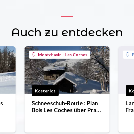
Auch zu entdecken
Montchavin - Les Coches
P
Kostenlos
Ko
as
Schneeschuh-Route : Plan
Lan
Bois Les Coches über Praz
Fra
Salvard