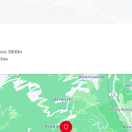
 bois 1800m
ches