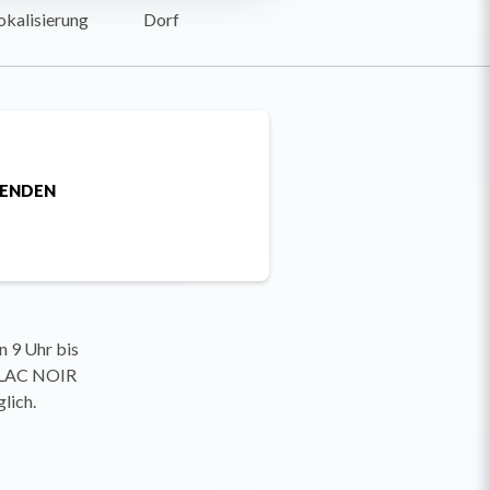
okalisierung
Dorf
SENDEN
 9 Uhr bis
n LAC NOIR
lich.