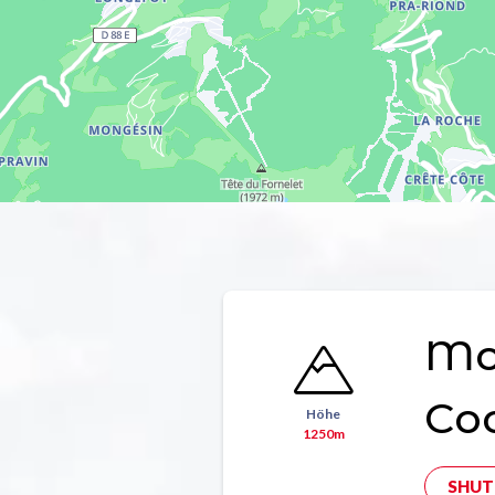
Mon
Co
Höhe
1250m
SHUT