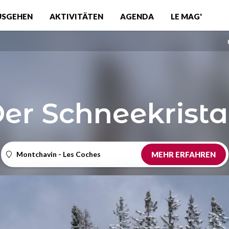
USGEHEN
AKTIVITÄTEN
AGENDA
LE MAG'
er Schneekrista
Montchavin - Les Coches
MEHR ERFAHREN