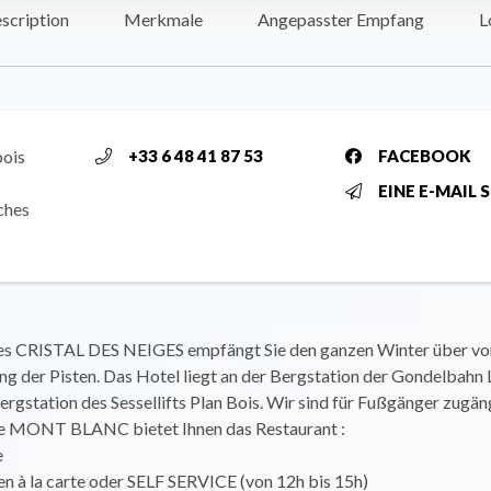
scription
Merkmale
Angepasster Empfang
L
bois
+33 6 48 41 87 53
FACEBOOK
EINE E-MAIL 
ches
s CRISTAL DES NEIGES empfängt Sie den ganzen Winter über von
ung der Pisten. Das Hotel liegt an der Bergstation der Gondelbah
ergstation des Sessellifts Plan Bois. Wir sind für Fußgänger zugäng
te MONT BLANC bietet Ihnen das Restaurant :
e
n à la carte oder SELF SERVICE (von 12h bis 15h)