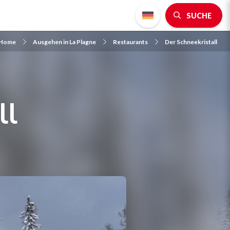
SUCHE
Home
Ausgehen in La Plagne
Restaurants
Der Schneekristall
ll