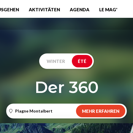
USGEHEN
AKTIVITÄTEN
AGENDA
LE MAG'
WINTER
ÉTÉ
Der 360
Plagne Montalbert
MEHR ERFAHREN