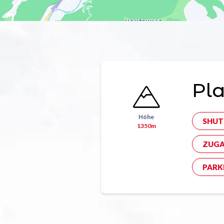
Pl
Höhe
SHUT
1350m
ZUGA
PARK