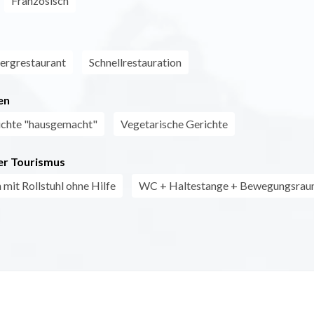
Französisch
ergrestaurant
Schnellrestauration
en
ichte "hausgemacht"
Vegetarische Gerichte
r Tourismus
 mit Rollstuhl ohne Hilfe
WC + Haltestange + Bewegungsra