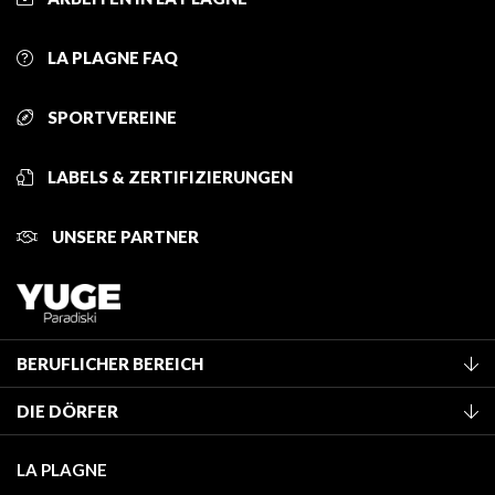
LA PLAGNE FAQ
SPORTVEREINE
LABELS & ZERTIFIZIERUNGEN
UNSERE PARTNER
BERUFLICHER BEREICH
Mitglied des Fremdenverkehrsamtes werden
DIE DÖRFER
Klassifizierung von Möbeln
La Plagne Vallée
Kurtaxe
LA PLAGNE
Montchavin - Les Coches