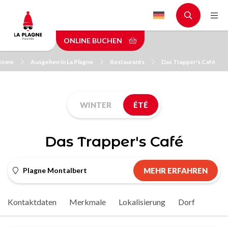
Skip
to
main
ONLINE BUCHEN
content
Home
Ausgehen in La Plagne
Restaurants
Das Trapper's Café
WINTER
ÉTÉ
Das Trapper's Café
Plagne Montalbert
MEHR ERFAHREN
Kontaktdaten
Merkmale
Lokalisierung
Dorf