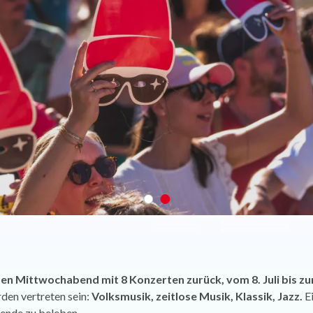
n Mittwochabend mit 8 Konzerten zurück, vom 8. Juli bis zum
den vertreten sein:
Volksmusik, zeitlose Musik, Klassik, Jazz.
Ei
ende zu beleben.