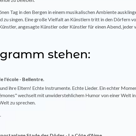
hönen Tag in den Bergen in einem musikalischen Ambiente ausklinge
 zu singen. Eine große Vielfalt an Künstlern tritt in den Dörfern vo
ünstler, angesagte Künstler oder Künstler für einen Abend, jeder w
ogramm stehen:
e l'école - Bellentre.
und ihre Eltern! Echte Instrumente. Echte Lieder. Ein echter Momen
mones" wechselt mit unwiderstehlichem Humor von einer Welt in 
 Welt zu sprechen.
.
isportanlage Stade des Dôdes - La Côte d'Aime.