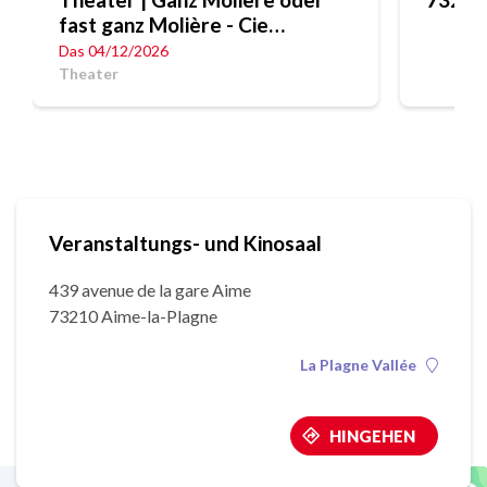
fast ganz Molière - Cie
Nomadesque
Das 04/12/2026
Theater
Veranstaltungs- und Kinosaal
439 avenue de la gare Aime
73210 Aime-la-Plagne
La Plagne Vallée
HINGEHEN