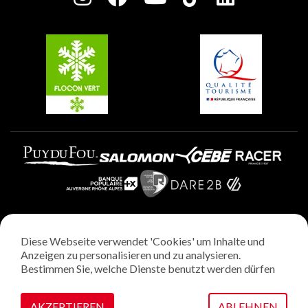
Plagne Soleil
Gruppen und Seminare
Belle Plagne
Plagne Villages
Plagne Aime 2000
Diese Webseite verwendet 'Cookies' um Inhalte und
Rechtliche Hinweise
Anzeigen zu personalisieren und zu analysieren.
Datenschutzrichtlinie
Bestimmen Sie, welche Dienste benutzt werden dürfen
Regie: StudioJuillet
Verwaltung von Cookies
AKZEPTIEREN
ABLEHNEN