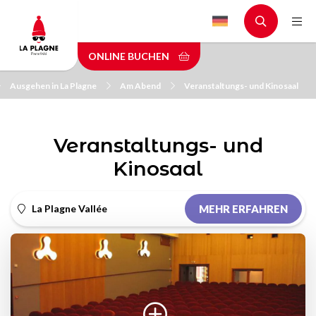
Skip
to
main
ONLINE BUCHEN
content
Ausgehen in La Plagne
Am Abend
Veranstaltungs- und Kinosaal
Veranstaltungs- und
Kinosaal
La Plagne Vallée
MEHR ERFAHREN