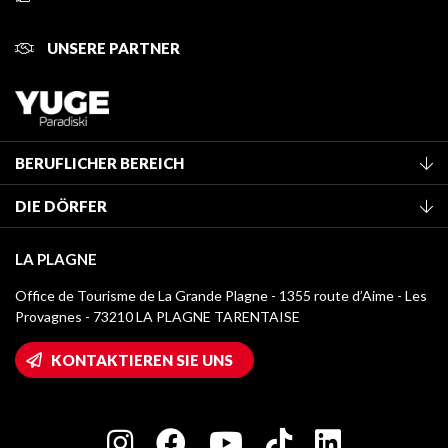
UNSERE PARTNER
BERUFLICHER BEREICH
Mitglied des Fremdenverkehrsamtes werden
DIE DÖRFER
Klassifizierung von Möbeln
La Plagne Vallée
Kurtaxe
LA PLAGNE
Montchavin - Les Coches
Mediathek
Office de Tourisme de La Grande Plagne - 1355 route d’Aime - Les
Champagny-en-Vanoise
Provagnes - 73210 LA PLAGNE TARENTAISE
Logos La Plagne
Montalbert
Wifi-Zugang
KONTAKTIEREN SIE UNS
Plagne 1800
Haus der Eigentümer
Plagne Bellecôte
Presseraum
Plagne Centre
Charta der Engagierten Akteure