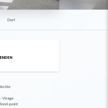
Dorf
SENDEN
llecôte
 - Virage
 Rond-point