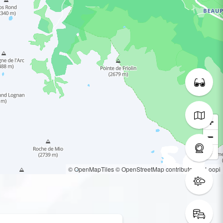
© OpenMapTiles
© OpenStreetMap contributors
© Loopi