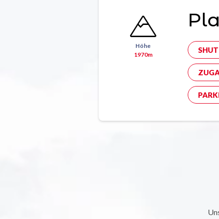
Pla
Höhe
SHUT
1970m
ZUGA
PARK
Uns