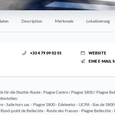
daten
Description
Merkmale
Lokalisierung
+33 4 79 09 02 01
WEBSITE
EINE E-MAIL 
le für die Shuttle-Route : Plagne Centre / Plagne 1800 / Plagne Be
testellen:
e - Salle hors sac - Plagne 1800 - Edelweiss - UCPA - Bas de 1800
Rond-point de Bellecôte - Route des Frasses - Plagne Bellecôte -