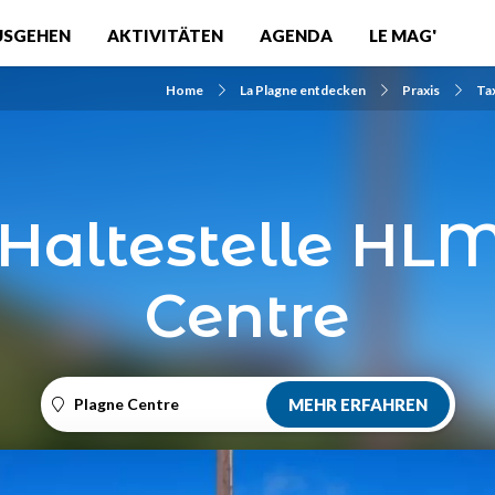
USGEHEN
AKTIVITÄTEN
AGENDA
LE MAG'
Home
La Plagne entdecken
Praxis
Ta
-Haltestelle HL
Centre
Plagne Centre
MEHR ERFAHREN