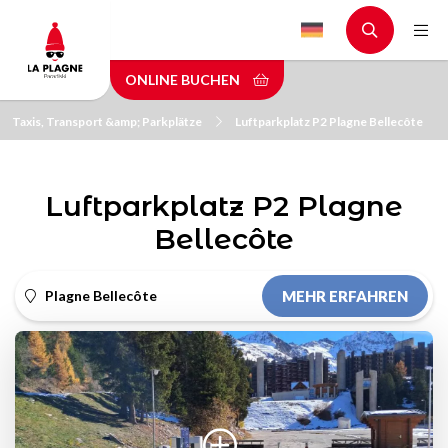
Skip
to
main
ONLINE BUCHEN
content
Taxis, Transport &amp; Parkplätze
Luftparkplatz P2 Plagne Bellecôte
Luftparkplatz P2 Plagne
Bellecôte
Plagne Bellecôte
MEHR ERFAHREN