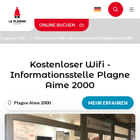
Skip
to
main
ONLINE BUCHEN
content
etzugang / Wifi
Kostenloser Wifi - Informationsstelle Plagne Aime 2000
Kostenloser Wifi -
Informationsstelle Plagne
Aime 2000
Plagne Aime 2000
MEHR ERFAHREN