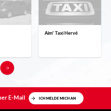
d
Aim' Taxi Hervé
per E-Mail
ICH MELDE MICH AN