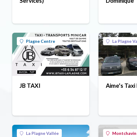
Services)
Dominique
Plagne Centre
La Plagne Va
JB TAXI
Aime's Taxi
La Plagne Vallée
Montchavin 