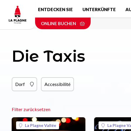
Skip
ENTDECKEN SIE
UNTERKÜNFTE
A
to
main
ONLINE BUCHEN
content
Die Taxis
Dorf
Accessibilité
Filter zurücksetzen
La Plagne Vallée
La Plagne Va