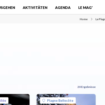
USGEHEN
AKTIVITÄTEN
AGENDA
LE MAG'
Home
La Pla
20 Ergebnisse
llée
Plagne Bellecôte