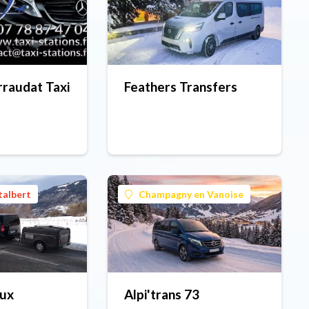
raudat Taxi
Feathers Transfers
talbert
Champagny en Vanoise
oux
Alpi'trans 73