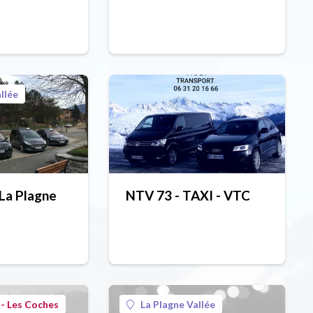
llée
 La Plagne
NTV 73 - TAXI - VTC
- Les Coches
La Plagne Vallée