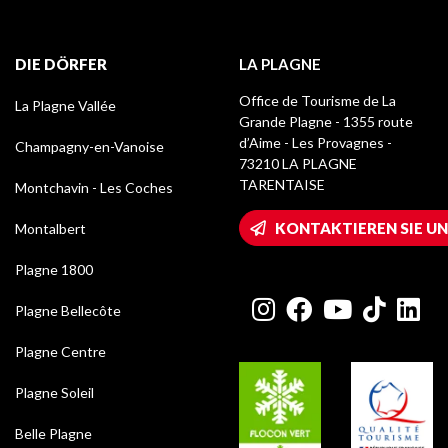
DIE DÖRFER
LA PLAGNE
Office de Tourisme de La
La Plagne Vallée
Grande Plagne - 1355 route
d’Aime - Les Provagnes -
Champagny-en-Vanoise
73210 LA PLAGNE
TARENTAISE
Montchavin - Les Coches
KONTAKTIEREN SIE UN
Montalbert
Plagne 1800
Plagne Bellecôte
Plagne Centre
Plagne Soleil
Belle Plagne