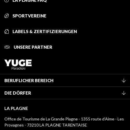
LA PLAGNE FAQ
SPORTVEREINE
LABELS & ZERTIFIZIERUNGEN
UNSERE PARTNER
BERUFLICHER BEREICH
Mitglied des Fremdenverkehrsamtes werden
DIE DÖRFER
Klassifizierung von Möbeln
La Plagne Vallée
Kurtaxe
LA PLAGNE
Montchavin - Les Coches
Mediathek
Office de Tourisme de La Grande Plagne - 1355 route d’Aime - Les
Champagny-en-Vanoise
Provagnes - 73210 LA PLAGNE TARENTAISE
Logos La Plagne
Montalbert