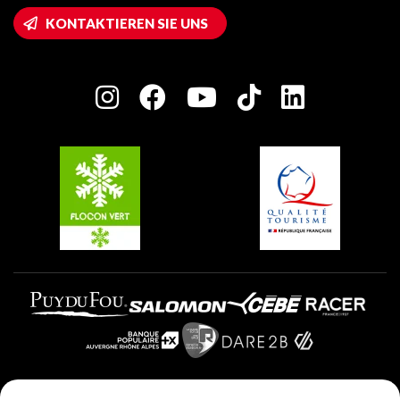
Wifi-Zugang
KONTAKTIEREN SIE UNS
Plagne 1800
Haus der Eigentümer
Plagne Bellecôte
Presseraum
Plagne Centre
Charta der Engagierten Akteure
Plagne Soleil
Gruppen und Seminare
Belle Plagne
Plagne Villages
Plagne Aime 2000