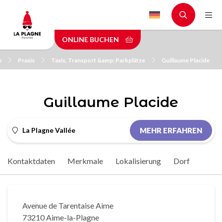
Skip
to
main
ONLINE BUCHEN
content
n
Praxis
Taxis, Transport &amp; Parkplätze
Guillaume Placide
Guillaume Placide
La Plagne Vallée
MEHR ERFAHREN
Kontaktdaten
Merkmale
Lokalisierung
Dorf
Avenue de Tarentaise Aime
73210 Aime-la-Plagne