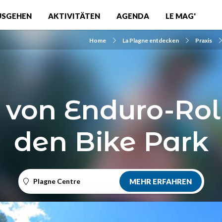
USGEHEN
AKTIVITÄTEN
AGENDA
LE MAG'
Home
La Plagne entdecken
Praxis
 von Enduro-Rol
den Bike Park
Plagne Centre
MEHR ERFAHREN