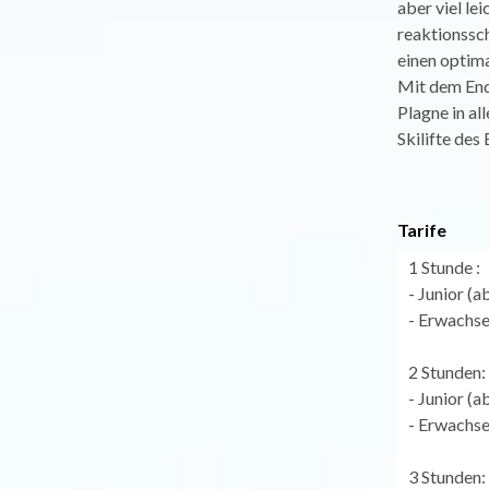
aber viel le
reaktionssc
einen optima
Mit dem End
Plagne in al
Skilifte des
Tarife
1 Stunde :
- Junior (a
- Erwachse
2 Stunden:
- Junior (
- Erwachse
3 Stunden: