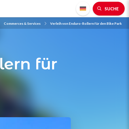
SUCHE
Commerces & Services
Verleih von Enduro-Rollern für den Bike Park
lern für