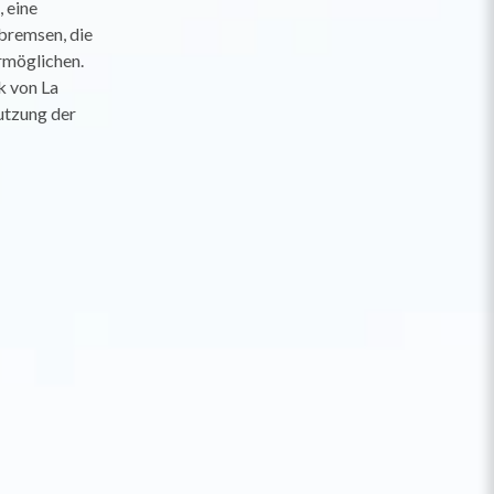
, eine
bremsen, die
rmöglichen.
k von La
Nutzung der