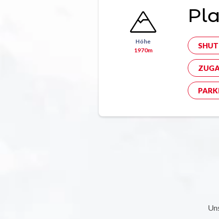
Pla
Höhe
SHUT
1970m
ZUGA
PARK
Uns