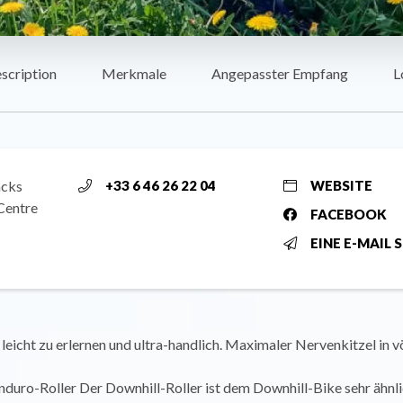
scription
Merkmale
Angepasster Empfang
L
acks
+33 6 46 26 22 04
WEBSITE
Centre
FACEBOOK
EINE E-MAIL 
 leicht zu erlernen und ultra-handlich. Maximaler Nervenkitzel in vö
duro-Roller Der Downhill-Roller ist dem Downhill-Bike sehr ähnlic