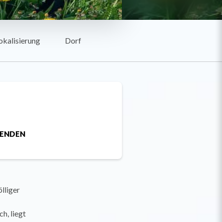
okalisierung
Dorf
SENDEN
lliger
h, liegt