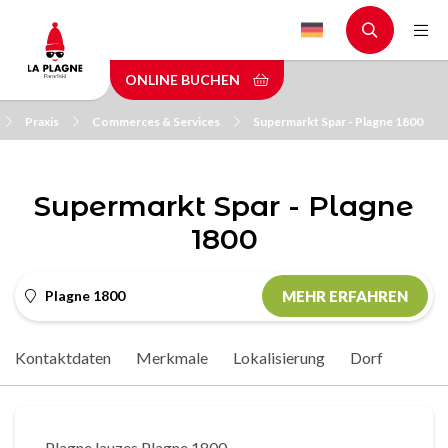
Skip
to
main
ONLINE BUCHEN
content
Praxis
Commerces & Services
Supermarkt Spar - Plagne 1800
Supermarkt Spar - Plagne
1800
Plagne 1800
MEHR ERFAHREN
Kontaktdaten
Merkmale
Lokalisierung
Dorf
Plagne lauzes Plagne 1800