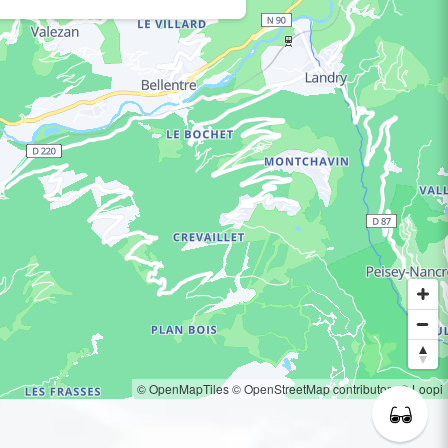
© OpenMapTiles
© OpenStreetMap contributors
© Loopi