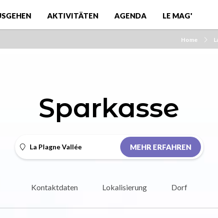
USGEHEN
AKTIVITÄTEN
AGENDA
LE MAG'
Home
L
Sparkasse
La Plagne Vallée
MEHR ERFAHREN
Kontaktdaten
Lokalisierung
Dorf