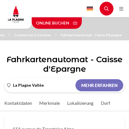
Skip
to
main
ONLINE BUCHEN
content
xis
Commerces & Services
Fahrkartenautomat - Caisse d'Epargne
Fahrkartenautomat - Caisse
d'Epargne
La Plagne Vallée
MEHR ERFAHREN
Kontaktdaten
Merkmale
Lokalisierung
Dorf
551 avenue de Tarentaise Aime