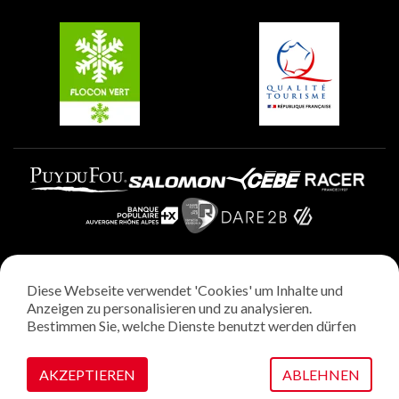
Gruppen und Seminare
Belle Plagne
Plagne Villages
Plagne Aime 2000
Diese Webseite verwendet 'Cookies' um Inhalte und
Rechtliche Hinweise
Anzeigen zu personalisieren und zu analysieren.
Datenschutzrichtlinie
Bestimmen Sie, welche Dienste benutzt werden dürfen
Regie: StudioJuillet
Verwaltung von Cookies
AKZEPTIEREN
ABLEHNEN