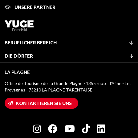
UNSERE PARTNER
BERUFLICHER BEREICH
Mitglied des Fremdenverkehrsamtes werden
DIE DÖRFER
Klassifizierung von Möbeln
La Plagne Vallée
Kurtaxe
LA PLAGNE
Montchavin - Les Coches
Mediathek
Office de Tourisme de La Grande Plagne - 1355 route d’Aime - Les
Champagny-en-Vanoise
Provagnes - 73210 LA PLAGNE TARENTAISE
Logos La Plagne
Montalbert
Wifi-Zugang
KONTAKTIEREN SIE UNS
Plagne 1800
Haus der Eigentümer
Plagne Bellecôte
Presseraum
Plagne Centre
Charta der Engagierten Akteure
Plagne Soleil