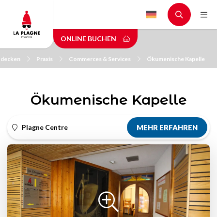
Skip
to
main
ONLINE BUCHEN
content
tdecken
Praxis
Commerces & Services
Ökumenische Kapelle
Ökumenische Kapelle
Plagne Centre
MEHR ERFAHREN