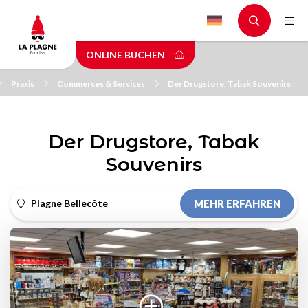
Skip
to
main
ONLINE BUCHEN
content
Praxis
Commerces & Services
Der Drugstore, Tabak Souvenirs
Der Drugstore, Tabak
Souvenirs
Plagne Bellecôte
MEHR ERFAHREN