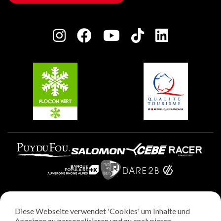
Haus der Eigentümer
Plagne Bellecôte
Presseraum
Plagne Centre
Charta der Engagierten Akteure
Plagne Soleil
Gruppen und Seminare
Belle Plagne
Plagne Villages
Plagne Aime 2000
Diese Webseite verwendet 'Cookies' um Inhalte und
Rechtliche Hinweise
Anzeigen zu personalisieren und zu analysieren.