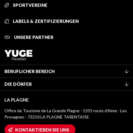
SPORTVEREINE
LABELS & ZERTIFIZIERUNGEN
UNSERE PARTNER
BERUFLICHER BEREICH
Mitglied des Fremdenverkehrsamtes werden
DIE DÖRFER
Klassifizierung von Möbeln
La Plagne Vallée
Kurtaxe
LA PLAGNE
Montchavin - Les Coches
Mediathek
Office de Tourisme de La Grande Plagne - 1355 route d’Aime - Les
Champagny-en-Vanoise
Provagnes - 73210 LA PLAGNE TARENTAISE
Logos La Plagne
Montalbert
Wifi-Zugang
KONTAKTIEREN SIE UNS
Plagne 1800