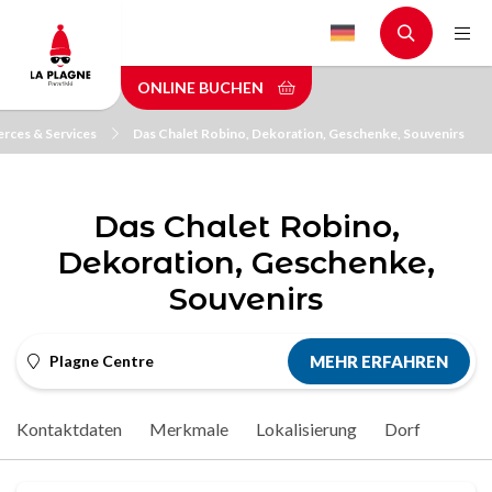
Skip
to
main
ONLINE BUCHEN
content
ces & Services
Das Chalet Robino, Dekoration, Geschenke, Souvenirs
Das Chalet Robino,
Dekoration, Geschenke,
Souvenirs
Plagne Centre
MEHR ERFAHREN
Kontaktdaten
Merkmale
Lokalisierung
Dorf