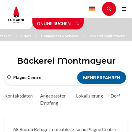
Skip
to
main
ONLINE BUCHEN
content
tdecken
Praxis
Commerces & Services
Bäckerei Montmayeur
Bäckerei Montmayeur
Plagne Centre
MEHR ERFAHREN
Kontaktdaten
Angepasster
Lokalisierung
Dorf
Empfang
68 Rue du Refuge Immeuble le Jannu Plagne Centre