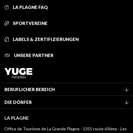
LA PLAGNE FAQ
SPORTVEREINE
LABELS & ZERTIFIZIERUNGEN
UNSERE PARTNER
BERUFLICHER BEREICH
Mitglied des Fremdenverkehrsamtes werden
DIE DÖRFER
Klassifizierung von Möbeln
La Plagne Vallée
Kurtaxe
LA PLAGNE
Champagny-en-Vanoise
Mediathek
Office de Tourisme de La Grande Plagne - 1355 route d’Aime - Les
Montchavin - Les Coches