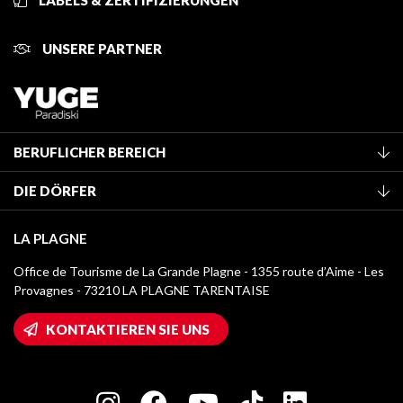
LABELS & ZERTIFIZIERUNGEN
UNSERE PARTNER
BERUFLICHER BEREICH
Mitglied des Fremdenverkehrsamtes werden
DIE DÖRFER
Klassifizierung von Möbeln
La Plagne Vallée
Kurtaxe
LA PLAGNE
Montchavin - Les Coches
Mediathek
Office de Tourisme de La Grande Plagne - 1355 route d’Aime - Les
Champagny-en-Vanoise
Provagnes - 73210 LA PLAGNE TARENTAISE
Logos La Plagne
Montalbert
Wifi-Zugang
KONTAKTIEREN SIE UNS
Plagne 1800
Haus der Eigentümer
Plagne Bellecôte
Presseraum
Plagne Centre