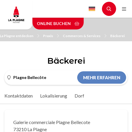
Skip
to
main
ONLINE BUCHEN
content
La Plagne entdecken
Praxis
Commerces & Services
Bäckerei
Bäckerei
Plagne Bellecôte
MEHR ERFAHREN
Kontaktdaten
Lokalisierung
Dorf
Galerie commerciale Plagne Bellecote
73210 La Plagne