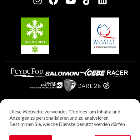
Charta der Engagierten Akteure
Plagne Soleil
Gruppen und Seminare
Belle Plagne
Plagne Villages
Plagne Aime 2000
Diese Webseite verwendet 'Cookies' um Inhalte und
Rechtliche Hinweise
Anzeigen zu personalisieren und zu analysieren.
Datenschutzrichtlinie
Bestimmen Sie, welche Dienste benutzt werden dürfen
Regie: StudioJuillet
Verwaltung von Cookies