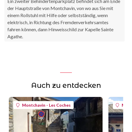
Ein zweiter Behindertenparkplatz befindet sich am Ende
der Hauptstraße von Montchavin, von wo aus Sie mit
einem Rollstuhl mit Hilfe oder selbstständig, wenn
elektrisch, in Richtung des Fremdenverkehrsamtes
fahren können, dann Hinweisschild zur Kapelle Sainte
Agathe.
Auch zu entdecken
Montchavin - Les Coches
Mont