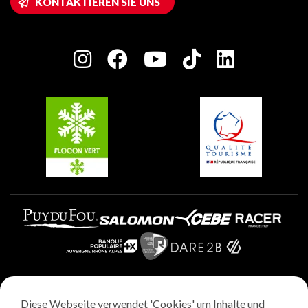
KONTAKTIEREN SIE UNS
Plagne 1800
Haus der Eigentümer
Plagne Bellecôte
Presseraum
Plagne Centre
Charta der Engagierten Akteure
Plagne Soleil
Gruppen und Seminare
Belle Plagne
Plagne Villages
Plagne Aime 2000
Diese Webseite verwendet 'Cookies' um Inhalte und