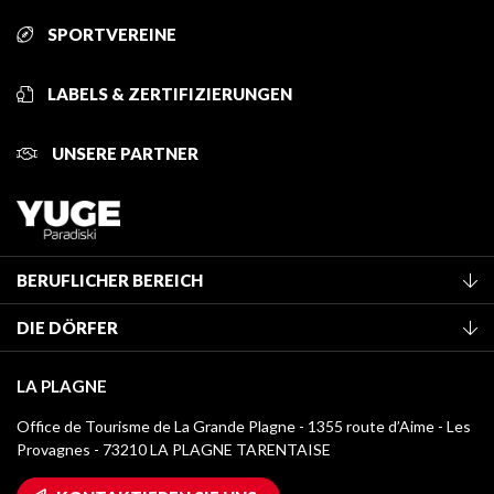
SPORTVEREINE
LABELS & ZERTIFIZIERUNGEN
UNSERE PARTNER
BERUFLICHER BEREICH
Mitglied des Fremdenverkehrsamtes werden
DIE DÖRFER
Klassifizierung von Möbeln
La Plagne Vallée
Kurtaxe
LA PLAGNE
Montchavin - Les Coches
Mediathek
Office de Tourisme de La Grande Plagne - 1355 route d’Aime - Les
Champagny-en-Vanoise
Provagnes - 73210 LA PLAGNE TARENTAISE
Logos La Plagne
Montalbert
Wifi-Zugang