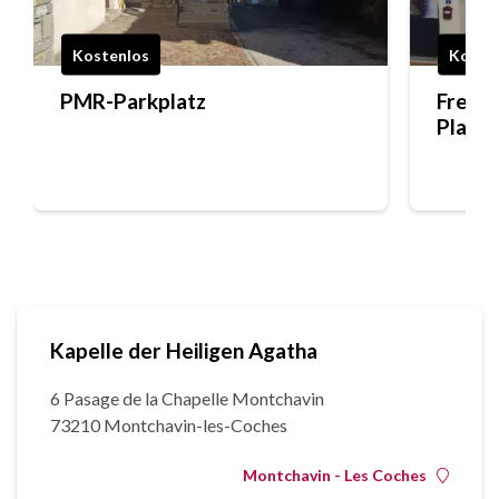
Kostenlos
Koste
PMR-Parkplatz
Fremd
Plagn
Kapelle der Heiligen Agatha
6 Pasage de la Chapelle Montchavin
73210 Montchavin-les-Coches
Montchavin - Les Coches