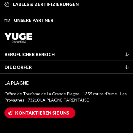
LABELS & ZERTIFIZIERUNGEN
UNSERE PARTNER
BERUFLICHER BEREICH
Mitglied des Fremdenverkehrsamtes werden
DIE DÖRFER
Klassifizierung von Möbeln
La Plagne Vallée
Kurtaxe
LA PLAGNE
Montchavin - Les Coches
Mediathek
Office de Tourisme de La Grande Plagne - 1355 route d’Aime - Les
Champagny-en-Vanoise
Provagnes - 73210 LA PLAGNE TARENTAISE
Logos La Plagne
Montalbert
Wifi-Zugang
KONTAKTIEREN SIE UNS
Plagne 1800
Haus der Eigentümer
Plagne Bellecôte
Presseraum
Plagne Centre