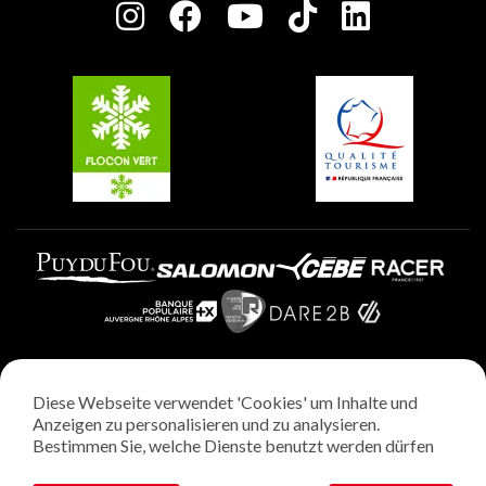
Charta der Engagierten Akteure
Plagne Soleil
Gruppen und Seminare
Belle Plagne
Plagne Villages
Plagne Aime 2000
Diese Webseite verwendet 'Cookies' um Inhalte und
Rechtliche Hinweise
Anzeigen zu personalisieren und zu analysieren.
Datenschutzrichtlinie
Bestimmen Sie, welche Dienste benutzt werden dürfen
Regie: StudioJuillet