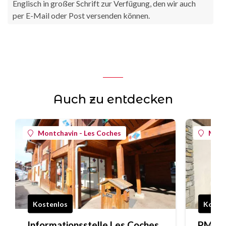
Englisch in großer Schrift zur Verfügung, den wir auch
per E-Mail oder Post versenden können.
Auch zu entdecken
Montchavin - Les Coches
Mont
Kostenlos
Koste
Informationsstelle Les Coches
PMR-P