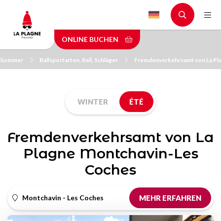
Skip
to
main
ONLINE BUCHEN
content
m Sommer
Ballsportarten, Ball, Schläger
Fremdenverkehrsamt von La Pl
WINTER
ÉTÉ
Fremdenverkehrsamt von La
Plagne Montchavin-Les
Coches
Montchavin - Les Coches
MEHR ERFAHREN