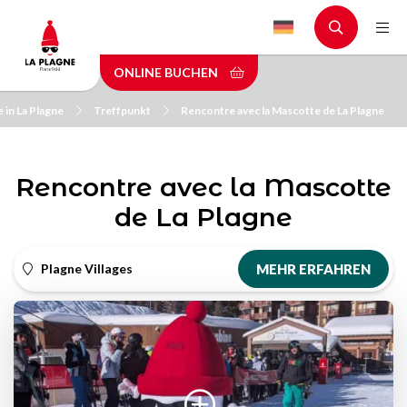
Skip
to
main
ONLINE BUCHEN
content
 in La Plagne
Treffpunkt
Rencontre avec la Mascotte de La Plagne
Rencontre avec la Mascotte
de La Plagne
Plagne Villages
MEHR ERFAHREN