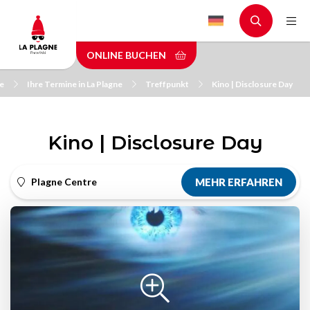
Skip
to
main
ONLINE BUCHEN
content
e
Ihre Termine in La Plagne
Treffpunkt
Kino | Disclosure Day
Kino | Disclosure Day
Plagne Centre
MEHR ERFAHREN