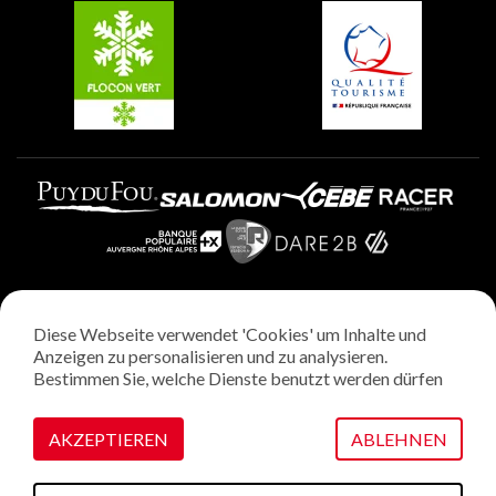
Plagne Villages
Plagne Aime 2000
Diese Webseite verwendet 'Cookies' um Inhalte und
Rechtliche Hinweise
Anzeigen zu personalisieren und zu analysieren.
Datenschutzrichtlinie
Bestimmen Sie, welche Dienste benutzt werden dürfen
Regie: StudioJuillet
Verwaltung von Cookies
AKZEPTIEREN
ABLEHNEN