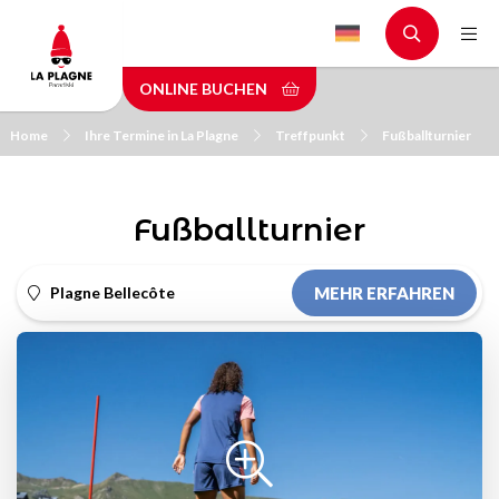
Skip
to
main
ONLINE BUCHEN
content
Home
Ihre Termine in La Plagne
Treffpunkt
Fußballturnier
Fußballturnier
Plagne Bellecôte
MEHR ERFAHREN