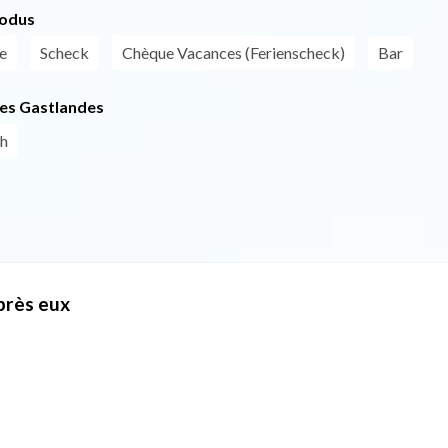
odus
e
Scheck
Chèque Vacances (Ferienscheck)
Bar
es Gastlandes
ch
près eux