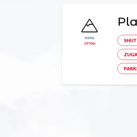
Pla
Höhe
SHUT
1970m
ZUGA
PARK