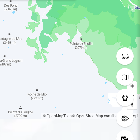
© OpenMapTiles
© OpenStreetMap contributors
© Loopi