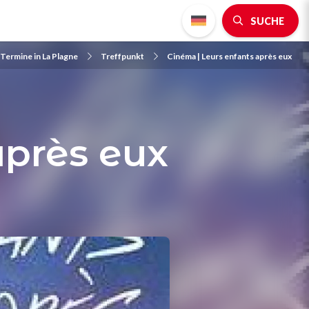
SUCHE
 Termine in La Plagne
Treffpunkt
Cinéma | Leurs enfants après eux
après eux