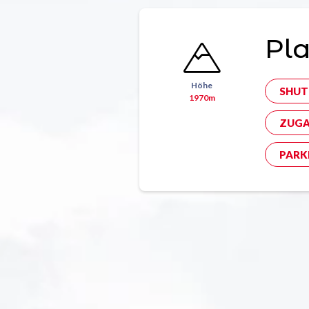
Pla
Höhe
SHUT
1970m
ZUGA
PARK