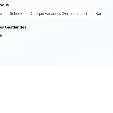
odus
e
Scheck
Chèque Vacances (Ferienscheck)
Bar
es Gastlandes
ch