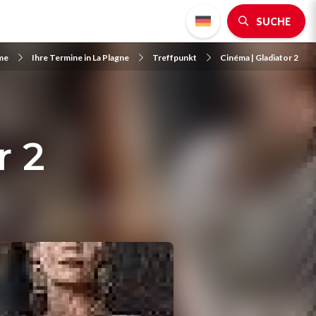
SUCHE
me
Ihre Termine in La Plagne
Treffpunkt
Cinéma | Gladiator 2
r 2