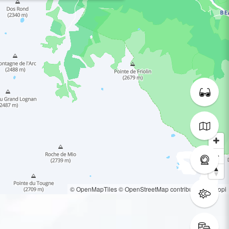
© OpenMapTiles
© OpenStreetMap contributors
© Loopi