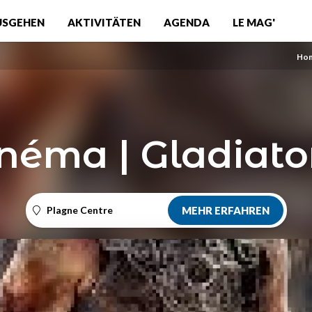
USGEHEN
AKTIVITÄTEN
AGENDA
LE MAG'
Ho
néma | Gladiato
Plagne Centre
MEHR ERFAHREN