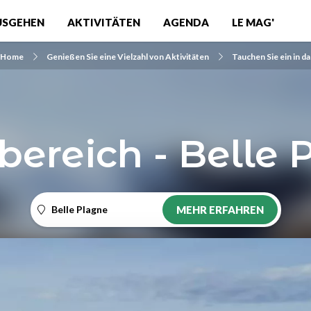
USGEHEN
AKTIVITÄTEN
AGENDA
LE MAG'
Home
Genießen Sie eine Vielzahl von Aktivitäten
Tauchen Sie ein in d
bereich - Belle 
Belle Plagne
MEHR ERFAHREN