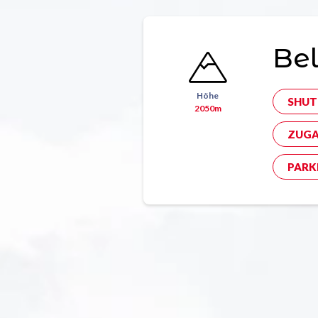
Bel
Höhe
SHUT
2050m
ZUGA
PARK