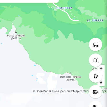
© OpenMapTiles
© OpenStreetMap contributors
© Loopi