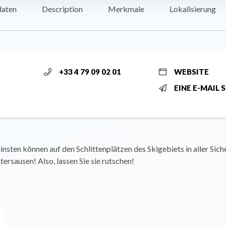
daten
Description
Merkmale
Lokalisierung
+33 4 79 09 02 01
WEBSITE
EINE E-MAIL 
insten können auf den Schlittenplätzen des Skigebiets in aller Siche
ersausen! Also, lassen Sie sie rutschen!