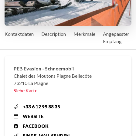
Kontaktdaten
Description
Merkmale
Angepasster
Empfang
PEB Evasion - Schneemobil
Chalet des Moutons Plagne Bellecôte
73210 La Plagne
Siehe Karte
+33 6 12 99 88 35
WEBSITE
FACEBOOK
EINE E-MAIL SENDEN