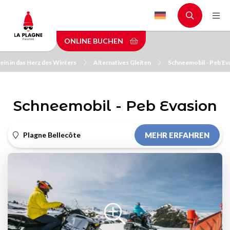
Skip
to
main
ONLINE BUCHEN
content
ein in das Herz des Winters
Alternatives Gleiten
Schneemobil - Peb Ev
Schneemobil - Peb Evasion
Plagne Bellecôte
MEHR ERFAHREN