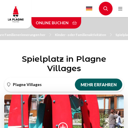
Skip
to
main
ONLINE BUCHEN
content
Ihre Familienerinnerungen her
Kinder- oder Familienaktivitäten
Spielpla
Spielplatz in Plagne
Villages
Plagne Villages
MEHR ERFAHREN