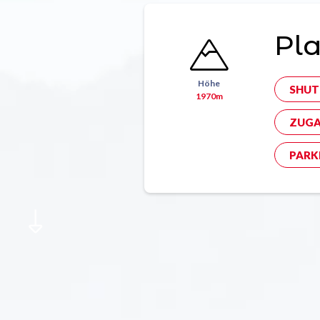
Pla
Höhe
SHUT
1970m
ZUGA
PARK