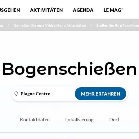
USGEHEN
AKTIVITÄTEN
AGENDA
LE MAG'
me
Genießen Sie eine Vielzahl von Aktivitäten
Stellen Sie Ihre Familie
Bogenschießen
Plagne Centre
MEHR ERFAHREN
Kontaktdaten
Lokalisierung
Dorf