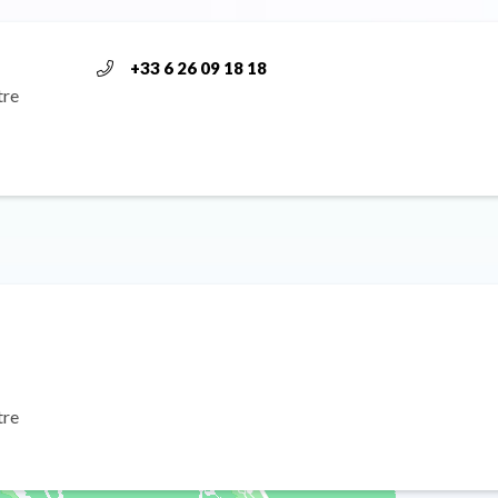
+33 6 26 09 18 18
tre
tre