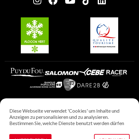
Charta der Engagierten Akteure
Plagne Soleil
Gruppen und Seminare
Belle Plagne
Plagne Villages
Plagne Aime 2000
Diese Webseite verwendet 'Cookies' um Inhalte und
Rechtliche Hinweise
Anzeigen zu personalisieren und zu analysieren.
Datenschutzrichtlinie
Bestimmen Sie, welche Dienste benutzt werden dürfen
Regie: StudioJuillet
Verwaltung von Cookies