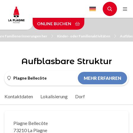
Skip
to
main
ONLINE BUCHEN
content
Ihre Familienerinnerungen her
Kinder- oder Familienaktivitäten
Aufblas
Aufblasbare Struktur
Plagne Bellecôte
MEHR ERFAHREN
Kontaktdaten
Lokalisierung
Dorf
Plagne Bellecôte
73210 La Plagne