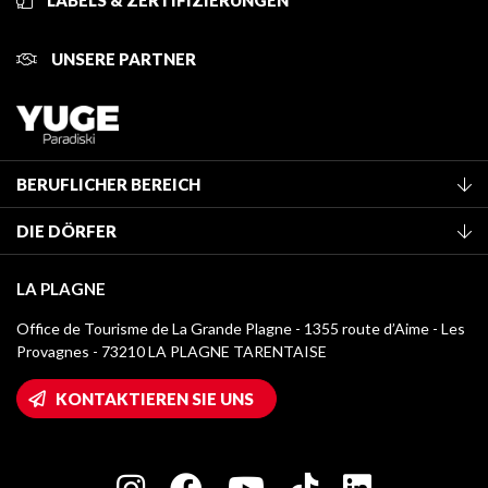
LABELS & ZERTIFIZIERUNGEN
UNSERE PARTNER
BERUFLICHER BEREICH
Mitglied des Fremdenverkehrsamtes werden
DIE DÖRFER
Klassifizierung von Möbeln
La Plagne Vallée
Kurtaxe
LA PLAGNE
Montchavin - Les Coches
Mediathek
Office de Tourisme de La Grande Plagne - 1355 route d’Aime - Les
Champagny-en-Vanoise
Provagnes - 73210 LA PLAGNE TARENTAISE
Logos La Plagne
Montalbert
Wifi-Zugang
KONTAKTIEREN SIE UNS
Plagne 1800
Haus der Eigentümer
Plagne Bellecôte
Presseraum
Plagne Centre