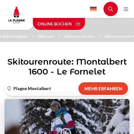
Skip
to
main
ONLINE BUCHEN
content
t vielen Facetten
Skitouren
Skitouren-Routen
Skitourenroute: 
Skitourenroute: Montalbert
1600 - Le Fornelet
Plagne Montalbert
MEHR ERFAHREN