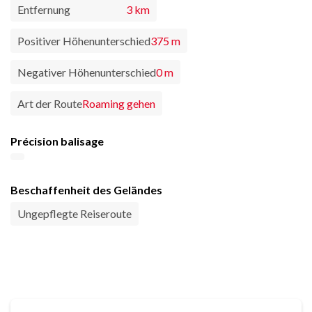
Entfernung
3 km
Positiver Höhenunterschied
375 m
Negativer Höhenunterschied
0 m
Art der Route
Roaming gehen
Précision balisage
Beschaffenheit des Geländes
Ungepflegte Reiseroute