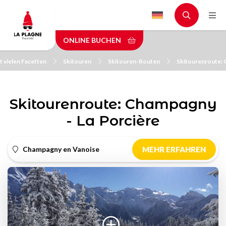
Skip
to
main
ONLINE BUCHEN
content
t vielen Facetten
Skitouren
Skitouren-Routen
Skitourenroute: 
Skitourenroute: Champagny
- La Porcière
Champagny en Vanoise
MEHR ERFAHREN