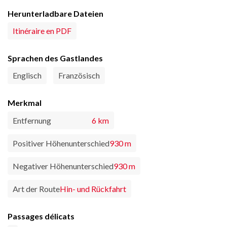
Herunterladbare Dateien
Itinéraire en PDF
Sprachen des Gastlandes
Englisch
Französisch
Merkmal
Entfernung
6 km
Positiver Höhenunterschied
930 m
Negativer Höhenunterschied
930 m
Art der Route
Hin- und Rückfahrt
Passages délicats