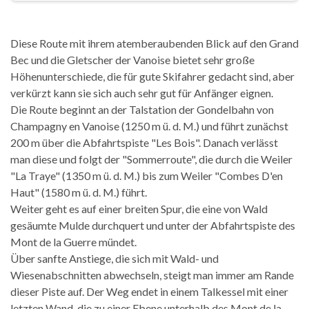
Diese Route mit ihrem atemberaubenden Blick auf den Grand
Bec und die Gletscher der Vanoise bietet sehr große
Höhenunterschiede, die für gute Skifahrer gedacht sind, aber
verkürzt kann sie sich auch sehr gut für Anfänger eignen.
Die Route beginnt an der Talstation der Gondelbahn von
Champagny en Vanoise (1250 m ü. d. M.) und führt zunächst
200 m über die Abfahrtspiste "Les Bois". Danach verlässt
man diese und folgt der "Sommerroute", die durch die Weiler
"La Traye" (1350 m ü. d. M.) bis zum Weiler "Combes D'en
Haut" (1580 m ü. d. M.) führt.
Weiter geht es auf einer breiten Spur, die eine von Wald
gesäumte Mulde durchquert und unter der Abfahrtspiste des
Mont de la Guerre mündet.
Über sanfte Anstiege, die sich mit Wald- und
Wiesenabschnitten abwechseln, steigt man immer am Rande
dieser Piste auf. Der Weg endet in einem Talkessel mit einer
letzten Wand, die zu einer Ebene unterhalb des Mont de la