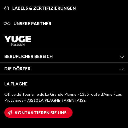
LABELS & ZERTIFIZIERUNGEN
UNSERE PARTNER
BERUFLICHER BEREICH
Mitglied des Fremdenverkehrsamtes werden
DIE DÖRFER
Klassifizierung von Möbeln
La Plagne Vallée
Kurtaxe
LA PLAGNE
Champagny-en-Vanoise
Mediathek
Office de Tourisme de La Grande Plagne - 1355 route d’Aime - Les
Montchavin - Les Coches
Provagnes - 73210 LA PLAGNE TARENTAISE
Logos La Plagne
Montalbert
Wifi-Zugang
KONTAKTIEREN SIE UNS
Plagne 1800
Haus der Eigentümer
Plagne Bellecôte
Presseraum