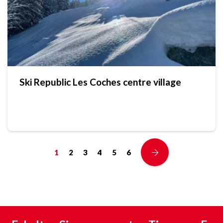
Ski Republic Les Coches centre village
1
2
3
4
5
6