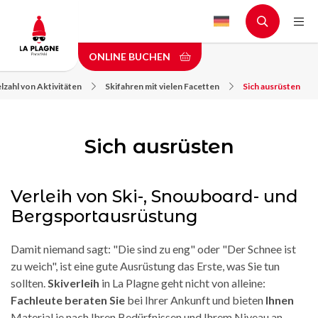
Skip
to
main
ONLINE BUCHEN
content
lzahl von Aktivitäten
Skifahren mit vielen Facetten
Sich ausrüsten
Sich ausrüsten
Verleih von Ski-, Snowboard- und
Bergsportausrüstung
Damit niemand sagt: "Die sind zu eng" oder "Der Schnee ist
zu weich", ist eine gute Ausrüstung das Erste, was Sie tun
sollten.
Skiverleih
in La Plagne geht nicht von alleine:
Fachleute beraten Sie
bei Ihrer Ankunft und bieten
Ihnen
Material je nach Ihren Bedürfnissen und Ihrem Niveau an.