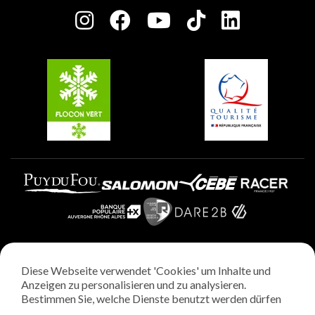
Plagne Centre
Charta der Engagierten Akteure
Plagne Soleil
Gruppen und Seminare
Belle Plagne
Plagne Villages
Plagne Aime 2000
Diese Webseite verwendet 'Cookies' um Inhalte und
Rechtliche Hinweise
Anzeigen zu personalisieren und zu analysieren.
Datenschutzrichtlinie
Bestimmen Sie, welche Dienste benutzt werden dürfen
Regie: StudioJuillet