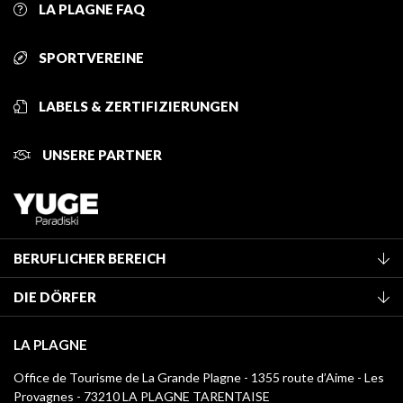
LA PLAGNE FAQ
SPORTVEREINE
LABELS & ZERTIFIZIERUNGEN
UNSERE PARTNER
BERUFLICHER BEREICH
Mitglied des Fremdenverkehrsamtes werden
DIE DÖRFER
Klassifizierung von Möbeln
La Plagne Vallée
Kurtaxe
LA PLAGNE
Montchavin - Les Coches
Mediathek
Office de Tourisme de La Grande Plagne - 1355 route d’Aime - Les
Champagny-en-Vanoise
Provagnes - 73210 LA PLAGNE TARENTAISE
Logos La Plagne