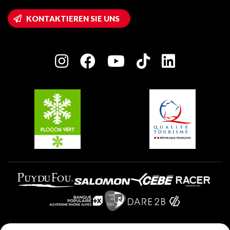
Montalbert
Wifi-Zugang
KONTAKTIEREN SIE UNS
Plagne 1800
Haus der Eigentümer
Plagne Bellecôte
Presseraum
Plagne Centre
Charta der Engagierten Akteure
Plagne Soleil
Gruppen und Seminare
Belle Plagne
Plagne Villages
Plagne Aime 2000