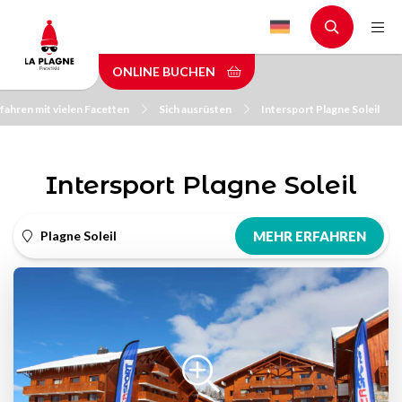
Skip
to
main
ONLINE BUCHEN
content
fahren mit vielen Facetten
Sich ausrüsten
Intersport Plagne Soleil
Intersport Plagne Soleil
Plagne Soleil
MEHR ERFAHREN