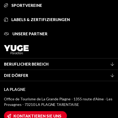
SPORTVEREINE
LABELS & ZERTIFIZIERUNGEN
UNSERE PARTNER
BERUFLICHER BEREICH
Mitglied des Fremdenverkehrsamtes werden
DIE DÖRFER
Klassifizierung von Möbeln
La Plagne Vallée
Kurtaxe
LA PLAGNE
Montchavin - Les Coches
Mediathek
Office de Tourisme de La Grande Plagne - 1355 route d’Aime - Les
Champagny-en-Vanoise
Provagnes - 73210 LA PLAGNE TARENTAISE
Logos La Plagne
Montalbert
Wifi-Zugang
KONTAKTIEREN SIE UNS
Plagne 1800