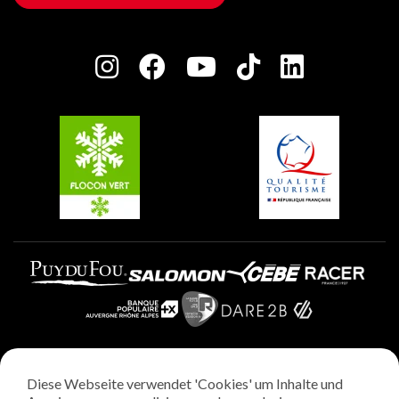
Haus der Eigentümer
Plagne Bellecôte
Presseraum
Plagne Centre
Charta der Engagierten Akteure
Plagne Soleil
Gruppen und Seminare
Belle Plagne
Plagne Villages
Plagne Aime 2000
Diese Webseite verwendet 'Cookies' um Inhalte und
Rechtliche Hinweise