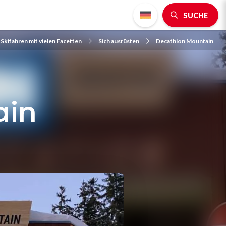
SUCHE
Skifahren mit vielen Facetten
Sich ausrüsten
Decathlon Mountain
ain