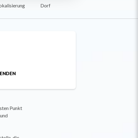
okalisierung
Dorf
SENDEN
sten Punkt
 und
telle, die