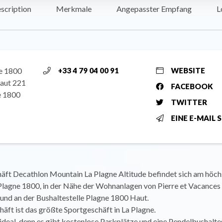
scription
Merkmale
Angepasster Empfang
L
e 1800
+33 4 79 04 00 91
WEBSITE
haut 221
FACEBOOK
e 1800
TWITTER
EINE E-MAIL 
äft Decathlon Mountain La Plagne Altitude befindet sich am höch
Plagne 1800, in der Nähe der Wohnanlagen von Pierre et Vacances
nd an der Bushaltestelle Plagne 1800 Haut.
äft ist das größte Sportgeschäft in La Plagne.
 ideal, denn es gibt kostenlose Parkplätze und eine Pendelbushaltes