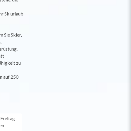
hr Skiurlaub
m Sie Skier,
.
srüstung.
tt
ähigkeit zu
n auf 250
Freitag
en