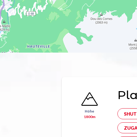
Pl
Höhe
SHUT
1800m
ZUGA