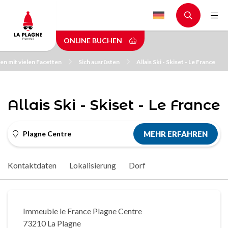
Skip
to
main
ONLINE BUCHEN
content
en mit vielen Facetten
Sich ausrüsten
Allais Ski - Skiset - Le France
Allais Ski - Skiset - Le France
Plagne Centre
MEHR ERFAHREN
Kontaktdaten
Lokalisierung
Dorf
Immeuble le France Plagne Centre
73210 La Plagne