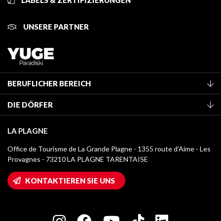
LABELS & ZERTIFIZIERUNGEN
UNSERE PARTNER
BERUFLICHER BEREICH
Mitglied des Fremdenverkehrsamtes werden
DIE DÖRFER
Klassifizierung von Möbeln
La Plagne Vallée
Kurtaxe
LA PLAGNE
Montchavin - Les Coches
Mediathek
Office de Tourisme de La Grande Plagne - 1355 route d’Aime - Les
Champagny-en-Vanoise
Provagnes - 73210 LA PLAGNE TARENTAISE
Logos La Plagne
Montalbert
Wifi-Zugang
KONTAKTIEREN SIE UNS
Plagne 1800
Haus der Eigentümer
Plagne Bellecôte
Presseraum
Plagne Centre