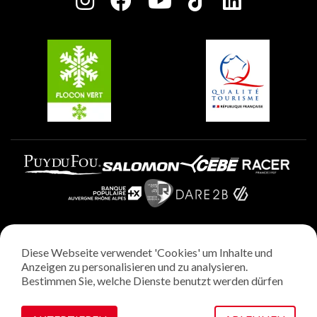
Charta der Engagierten Akteure
Plagne Soleil
Gruppen und Seminare
Belle Plagne
Plagne Villages
Plagne Aime 2000
Diese Webseite verwendet 'Cookies' um Inhalte und
Rechtliche Hinweise
Anzeigen zu personalisieren und zu analysieren.
Datenschutzrichtlinie
Bestimmen Sie, welche Dienste benutzt werden dürfen
Regie: StudioJuillet
Verwaltung von Cookies